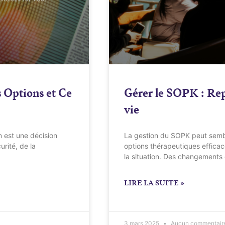
s Options et Ce
Gérer le SOPK : Rep
vie
 est une décision
La gestion du SOPK peut sembl
urité, de la
options thérapeutiques efficac
la situation. Des changements
LIRE LA SUITE »
3 mars 2025
Aucun commentair