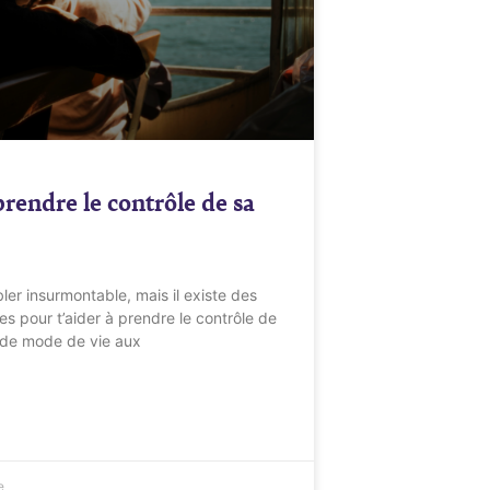
rendre le contrôle de sa
er insurmontable, mais il existe des
es pour t’aider à prendre le contrôle de
 de mode de vie aux
e